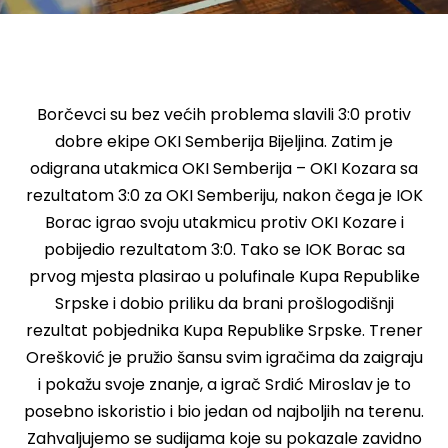
Borčevci su bez većih problema slavili 3:0 protiv
dobre ekipe OKI Semberija Bijeljina. Zatim je
odigrana utakmica OKI Semberija – OKI Kozara sa
rezultatom 3:0 za OKI Semberiju, nakon čega je IOK
Borac igrao svoju utakmicu protiv OKI Kozare i
pobijedio rezultatom 3:0. Tako se IOK Borac sa
prvog mjesta plasirao u polufinale Kupa Republike
Srpske i dobio priliku da brani prošlogodišnji
rezultat pobjednika Kupa Republike Srpske. Trener
Orešković je pružio šansu svim igračima da zaigraju
i pokažu svoje znanje, a igrač Srdić Miroslav je to
posebno iskoristio i bio jedan od najboljih na terenu.
Zahvaljujemo se sudijama koje su pokazale zavidno