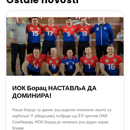
ИОК Борац НАСТАВЉА ДА
ДОМИНИРА!
Наши борци су данас још једном показали зашто су
најбољи! У убедљивој побjеди од 3:0 против ОКИ
Семберија, ИОК Борац је начинио још један корак
ближе