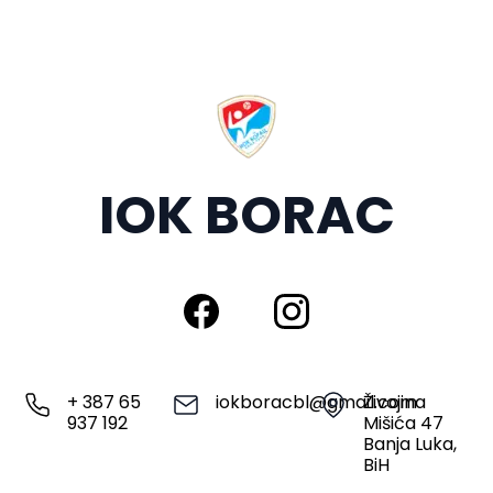
IOK BORAC
+ 387 65
iokboracbl@gmail.com
Živojina
937 192
Mišića 47
Banja Luka,
BiH