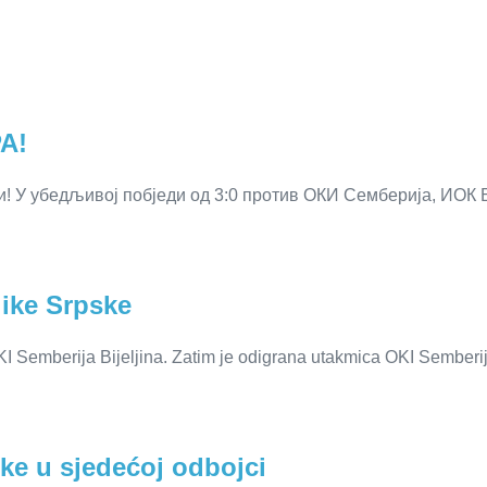
А!
! У убедљивој побjеди од 3:0 против ОКИ Семберија, ИОК Б
ike Srpske
OKI Semberija Bijeljina. Zatim je odigrana utakmica OKI Semberi
ke u sjedećoj odbojci