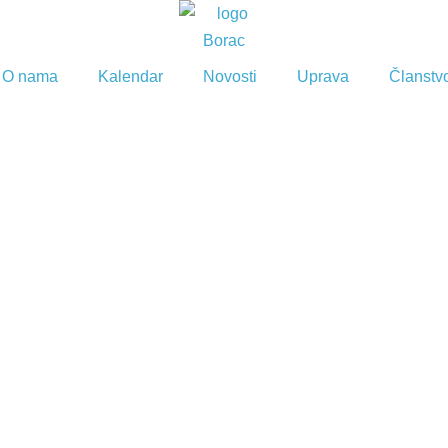
O nama
Kalendar
Novosti
Uprava
Članstv