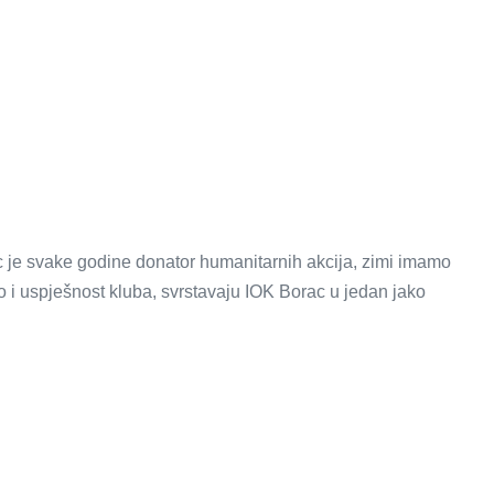
ac je svake godine donator humanitarnih akcija, zimi imamo
o i uspješnost kluba, svrstavaju IOK Borac u jedan jako