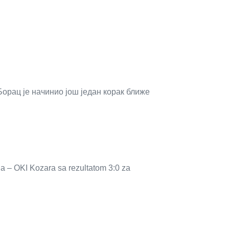
орац је начинио још један корак ближе
ja – OKI Kozara sa rezultatom 3:0 za