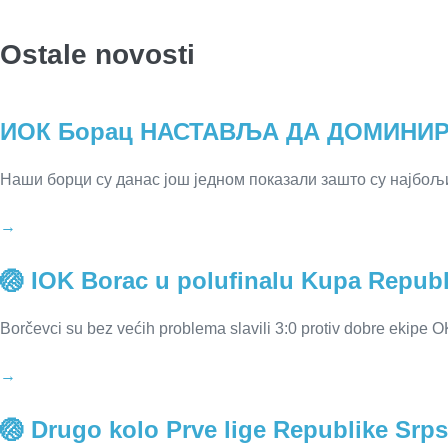
Ostale novosti
ИОК Борац НАСТАВЉА ДА ДОМИНИР
Наши борци су данас још једном показали зашто су најбољи
→
🏐 IOK Borac u polufinalu Kupa Republ
Borčevci su bez većih problema slavili 3:0 protiv dobre ekipe 
→
🏐 Drugo kolo Prve lige Republike Srps