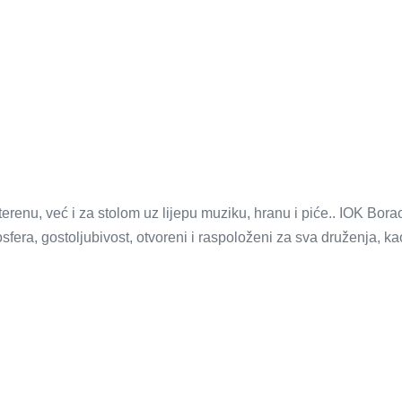
renu, već i za stolom uz lijepu muziku, hranu i piće.. IOK Bor
fera, gostoljubivost, otvoreni i raspoloženi za sva druženja, ka