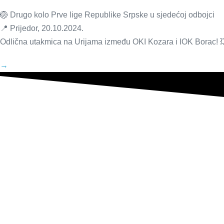
🏐 Drugo kolo Prve lige Republike Srpske u sjedećoj odbojci
📍 Prijedor, 20.10.2024.
Odlična utakmica na Urijama između OKI Kozara i IOK Borac! 
→
IOK Borac
Facebook
Instagram