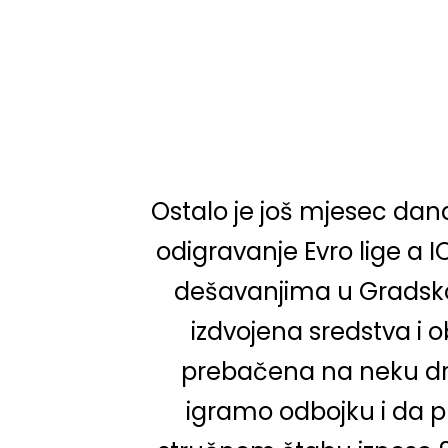
Ostalo je još mjesec da
odigravanje Evro lige a I
dešavanjima u Gradsko
izdvojena sredstva i 
prebačena na neku drug
igramo odbojku i da pr