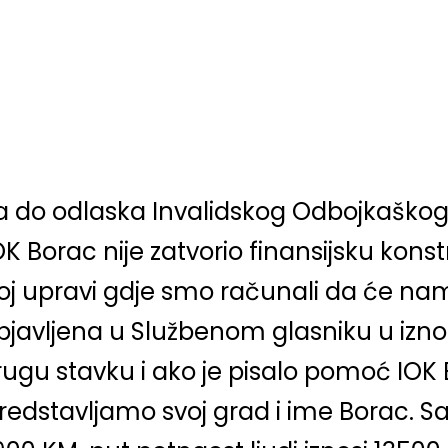
na do odlaska Invalidskog Odbojkaškog
OK Borac nije zatvorio finansijsku kon
j upravi gdje smo računali da će na
objavljena u Službenom glasniku u izno
u stavku i ako je pisalo pomoć IOK B
edstavljamo svoj grad i ime Borac. Sa