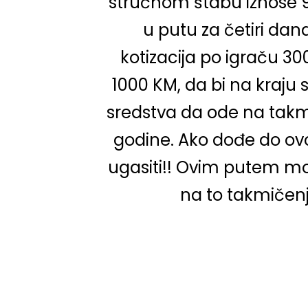
stručnom štabu iznose 9
u putu za četiri da
kotizacija po igraču 3
1000 KM, da bi na kraju 
sredstva da ode na takm
godine. Ako dođe do ovo
ugasiti!! Ovim putem mo
na to takmičenje