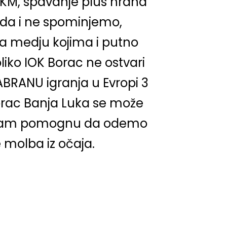
 KM, spavanje plus hrana
 da i ne spominjemo,
ja medju kojima i putno
liko IOK Borac ne ostvari
BRANU igranja u Evropi 3
Borac Banja Luka se može
 da nam pomognu da odemo
e molba iz očaja.