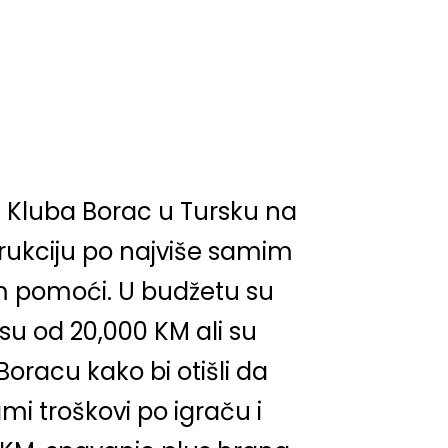
 Kluba Borac u Tursku na
strukciju po najviše samim
m pomoći. U budžetu su
su od 20,000 KM ali su
oracu kako bi otišli da
mi troškovi po igraču i