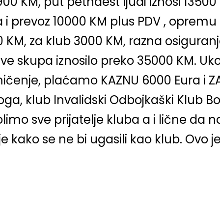
00 KM, put petnaest ljudi iznosi 13500
na i prevoz 10000 KM plus PDV , opremu
00 KM, za klub 3000 KM, razna osiguran
sve skupa iznosilo preko 35000 KM. Uko
ičenje, plaćamo KAZNU 6000 Eura i ZA
ga, klub Invalidski Odbojkaški Klub 
limo sve prijatelje kluba a i lične
 kako se ne bi ugasili kao klub. Ovo j