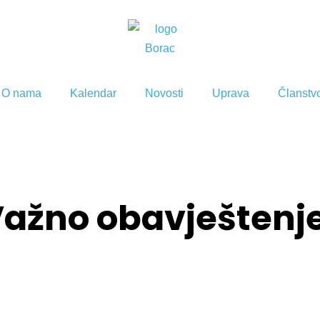
O nama
Kalendar
Novosti
Uprava
Članstv
ažno obavještenj