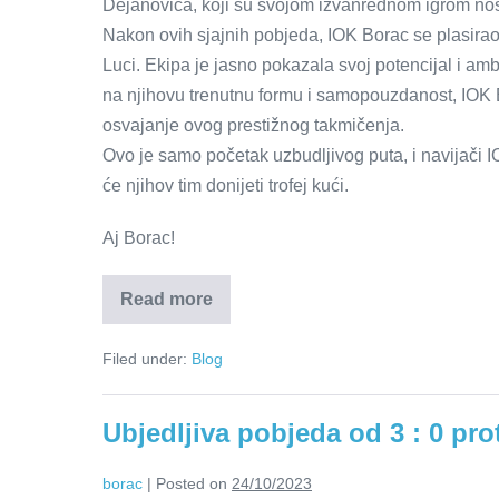
Dejanovića, koji su svojom izvanrednom igrom nosi
Nakon ovih sjajnih pobjeda, IOK Borac se plasirao n
Luci. Ekipa je jasno pokazala svoj potencijal i am
na njihovu trenutnu formu i samopouzdanost, IOK 
osvajanje ovog prestižnog takmičenja.
Ovo je samo početak uzbudljivog puta, i navijači 
će njihov tim donijeti trofej kući.
Aj Borac!
Read more
Filed under:
Blog
Ubjedljiva pobjeda od 3 : 0 pr
borac
|
Posted on
24/10/2023