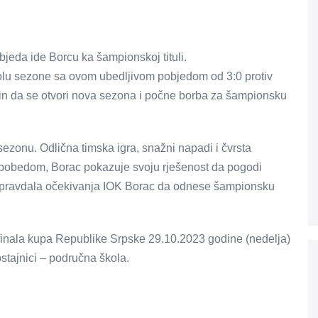
jeda ide Borcu ka šampionskoj tituli.
olu sezone sa ovom ubedljivom pobjedom od 3:0 protiv
in da se otvori nova sezona i počne borba za šampionsku
sezonu. Odlična timska igra, snažni napadi i čvrsta
 pobedom, Borac pokazuje svoju rješenost da pogodi
 opravdala očekivanja IOK Borac da odnese šampionsku
finala kupa Republike Srpske 29.10.2023 godine (nedelja)
stajnici – područna škola.