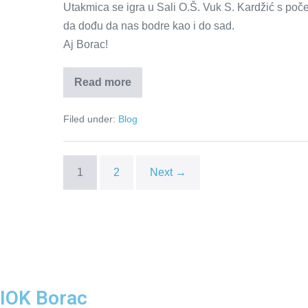
Utakmica se igra u Sali O.Š. Vuk S. Kardžić s po
da dođu da nas bodre kao i do sad.
Aj Borac!
Read more
Filed under:
Blog
1
2
Next →
IOK Borac