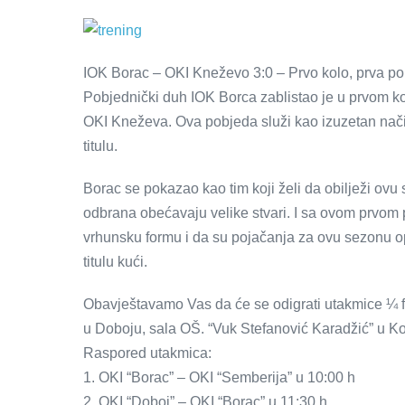
IOK Borac – OKI Kneževo 3:0 – Prvo kolo, prva pob
Pobjednički duh IOK Borca zablistao je u prvom k
OKI Kneževa. Ova pobjeda služi kao izuzetan nač
titulu.
Borac se pokazao kao tim koji želi da obilježi ovu 
odbrana obećavaju velike stvari. I sa ovom prvom
vrhunsku formu i da su pojačanja za ovu sezonu
titulu kući.
Obavještavamo Vas da će se odigrati utakmice ¼ 
u Doboju, sala OŠ. “Vuk Stefanović Karadžić” u Ko
Raspored utakmica:
1. OKI “Borac” – OKI “Semberija” u 10:00 h
2. OKI “Doboj” – OKI “Borac” u 11:30 h