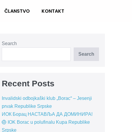
ČLANSTVO
KONTAKT
Search
Search
Recent Posts
Invalidski odbojkaški klub „Borac“ – Jesenji
prvak Republike Srpske
ИОК Борац НАСТАВЉА ДА ДОМИНИРА!
🏐 IOK Borac u polufinalu Kupa Republike
Srpske